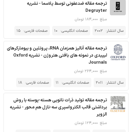
ترجمه مقاله ضدعفونی توسط پلاسما - نشریه
Degruyter
مبلغ: ۱۸۴,۰۰۰ تومان
سال انتشار:
2002
صفحات انگلیسی:
10
صفحات فارسی:
15
ترجمه مقاله آنالیز همزمان RNA، پروتئین و بیومارکرهای
لیپیدی در نمونه های بافتی هتروژن - نشریه Oxford
Journals
مبلغ: ۲۶۴,۰۰۰ تومان
سال انتشار:
2011
صفحات انگلیسی:
11
صفحات فارسی:
18
ترجمه مقاله تولید ذرات نانویی هسته-پوسته با روش
برداشتی قالب الکترواسپری سه-نازل هم محور - نشریه
الزویر
مبلغ: ۱۲۴,۰۰۰ تومان