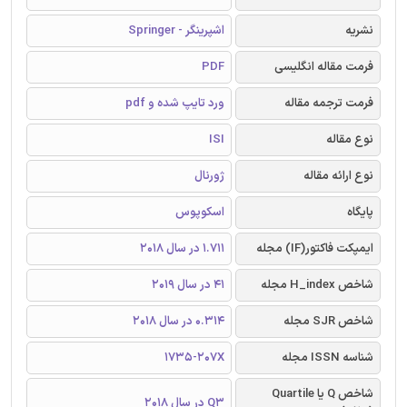
نشریه
اشپرینگر - Springer
فرمت مقاله انگلیسی
PDF
فرمت ترجمه مقاله
ورد تایپ شده و pdf
نوع مقاله
ISI
نوع ارائه مقاله
ژورنال
پایگاه
اسکوپوس
ایمپکت فاکتور(IF) مجله
1.711 در سال 2018
شاخص H_index مجله
41 در سال 2019
شاخص SJR مجله
0.314 در سال 2018
شناسه ISSN مجله
1735-207X
شاخص Q یا Quartile
Q3 در سال 2018