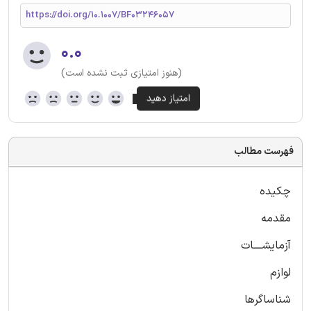
https://doi.org/10.1007/BF03246057
۰.۰
(هنوز امتیازی ثبت نشده است)
فهرست مطالب
چکیده
مقدمه
آزمایشــــات
لوازم
شناساگرها