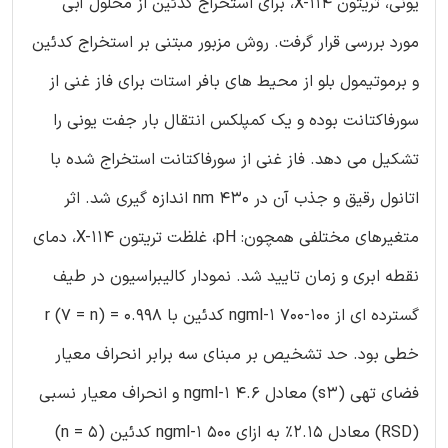
یونی، تریتون X-114، برای استخراج کدئین از محلول آبی
مورد بررسی قرار گرفت. روش مزبور مبتنی بر استخراج کدئین
و برموتیمول بلو از محیط های بافر استات برای فاز غنی از
سورفاکتانت بوده و یک کمپلکس انتقال بار جفت یونی را
تشکیل می دهد. فاز غنی از سورفاکتانت استخراج شده با
اتانول رقیق و جذب آن در nm 430 اندازه گیری شد. اثر
متغیرهای مختلفی همچون: pH، غلظت تریتون X-114، دمای
نقطه ابری و زمان تایید شد. نمودار کالیبراسیون در طیف
گسترده ای از ngml-1 700-100 کدئین با 0.998 = r (7 = n)
خطی بود. حد تشخیص بر مبنای سه برابر انحراف معیار
فضای تهی (s3) معادل ngml-1 4.6 و انحراف معیار نسبی
(RSD) معادل 2.15٪ به ازای ngml-1 500 کدئین (5 = n)