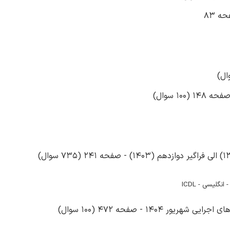
ه 83
1 سوال)
گلیسی - ICDL
14 - صفحه 472 (100 سوال)