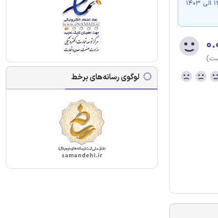
حاوی اصل سوالات دوازده دوره گذشته فراگیر (فقط دروس مشترک با آزمون جدید) از سال 1394 الی 1403
۰.
ست)
لوگوی رسانه‌های برخط