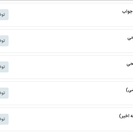
 جواب
توض
حی
توض
یحی
توض
شی)
توض
توض