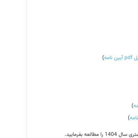
آیین نامه
)
ه
)
امه
)