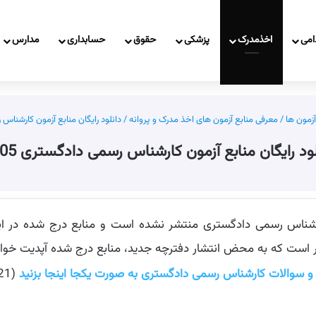
امی
اخذمدرک
پزشکی
حقوق
حسابداری
مدارس
آزمون ها
/
معرفی منابع آزمون های اخذ مدرک و پروانه
/
دانلود رایگان منابع آزمون کارشناس ر
لود رایگان منابع آزمون کارشناس رسمی دادگستری 1405
رشناس رسمی دادگستری منتشر نشده است و منابع درج شده در ای
بع و سوالات کارشناس رسمی دادگستری به صورت یکجا اینجا بزنید
(21 فایل با فرمت zip و حجم 28MB)