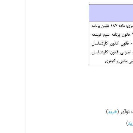
وآور (
خرید
)
ید
)