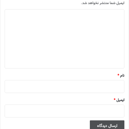
ایمیل شما منتشر نخواهد شد.
م
ت
ن
د
ی
د
گ
ا
نام
*
ه
ایمیل
*