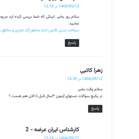
ف
1404/09/13 در 12:18
ت
سلام روز بخیر. لینکی که شما بررسی کرده اید مرب
:
نمایید:
سوالات تستی قانون اداره مناطق آزاد تجاری و مناطق 
پاسخ
گ
زهرا کاتبی
ف
1404/09/12 در 14:39
ت
سلام وقت بخیر
:
در پکیج سوالات تستهای آزمون ۳سال قبل تا الان هم هست ؟
پاسخ
گ
کارشناس ایران عرضه - 2
ف
1404/09/12 در 15:24