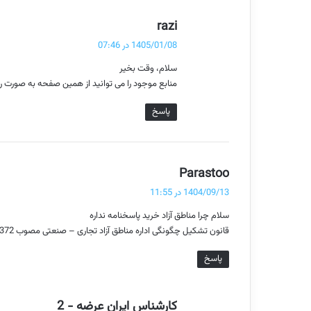
ی
گ
razi
د
ف
1405/01/08 در 07:46
ت
ی
سلام، وقت بخیر
:
منابع موجود را می توانید از همین صفحه به صورت رای
د
پاسخ
گ
ا
ه‌
گ
Parastoo
ف
ه
1404/09/13 در 11:55
ت
ا
سلام چرا مناطق آزاد خرید پاسخنامه نداره
:
قانون تشکیل چگونگی اداره مناطق آزاد تجاری – صنعتی مصوب 1372 و قانون تشکیل و اداره مناطق ویژه اقتصادی جمهوری اسلامی ایران مصوب 1384 و آیین نامه اجرای این پاسخنامه نداره؟
پاسخ
گ
کارشناس ایران عرضه - 2