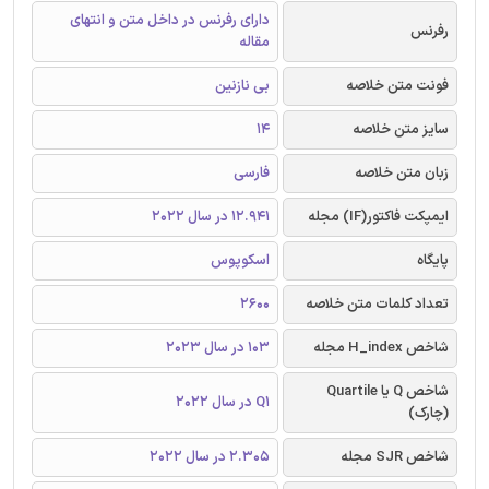
دارای رفرنس در داخل متن و انتهای
رفرنس
مقاله
فونت متن خلاصه
بی نازنین
سایز متن خلاصه
14
زبان متن خلاصه
فارسی
ایمپکت فاکتور(IF) مجله
12.941 در سال 2022
پایگاه
اسکوپوس
تعداد کلمات متن خلاصه
2600
شاخص H_index مجله
103 در سال 2023
شاخص Q یا Quartile
Q1 در سال 2022
(چارک)
شاخص SJR مجله
2.305 در سال 2022