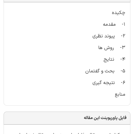
چکیده
1- مقدمه
2- پیوند نظری
3- روش ها
4- نتایج
5- بحث و گفتمان
6- نتیجه گیری
منابع
فایل پاورپوینت این مقاله