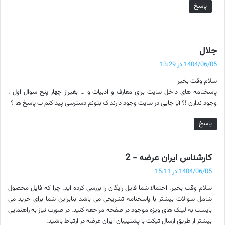
پاسخ
گ
جلال
ف
1404/06/05 در 13:29
ت
سلام وقت بخیر
:
پاسخنامه های داخل سایت برای معارف و ادبیات و … بغیراز چهار پنج سوال اول ،
وجود ندارن !؟ آیا جایی در سایت وجود دارند ک بتونم دسترسی پیداکنم ب پاسخ ها ؟
پاسخ
گ
کارشناس ایران عرضه - 2
ف
1404/06/05 در 15:11
ت
سلام وقت بخیر. احتمالا شما فایل رایگان را بررسی کرده اید. چرا که فایل محصول
:
شامل سوالات بیشتر با پاسخنامه تشریحی می باشد بنابراین شما برای خرید می
بایست به لینک های ویژه موجود در صفحه مراجعه کنید. در صورت نیاز به راهنمایی
بیشتر از طریق ارسال تیکت با پشتییبان ایران عرضه در ارتباط باشید.