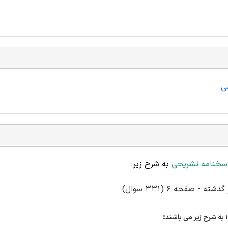
ی
سخنامه تشریحی
به شرح زیر:
 صفحه 6 (331 سوال)
: