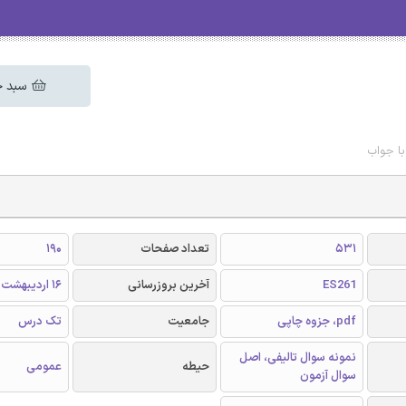
سبد خ
با جواب
531
تعداد صفحات
190
ES261
آخرین بروزرسانی
16 اردیبهشت 1405
pdf، جزوه چاپی
جامعیت
تک درس
نمونه سوال تالیفی، اصل
حیطه
عمومی
سوال آزمون