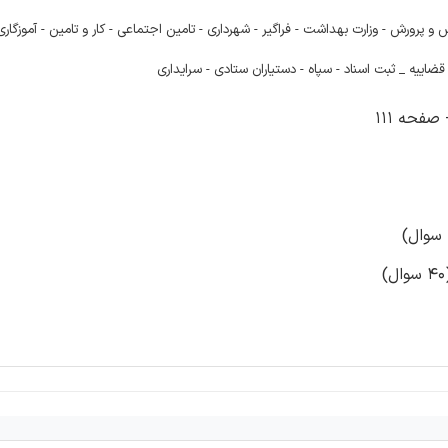
و پرورش - وزارت بهداشت - فراگیر - شهرداری - تامین اجتماعی - کار و تامین - آموزگار
ضاییه _ ثبت اسناد - سپاه - دستیاران ستادی - سرایداری
فحه 111