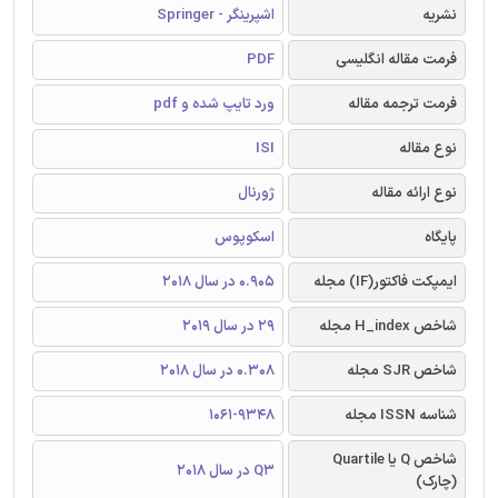
نشریه
اشپرینگر - Springer
فرمت مقاله انگلیسی
PDF
فرمت ترجمه مقاله
ورد تایپ شده و pdf
نوع مقاله
ISI
نوع ارائه مقاله
ژورنال
پایگاه
اسکوپوس
ایمپکت فاکتور(IF) مجله
0.905 در سال 2018
شاخص H_index مجله
29 در سال 2019
شاخص SJR مجله
0.308 در سال 2018
شناسه ISSN مجله
1061-9348
شاخص Q یا Quartile
Q3 در سال 2018
(چارک)