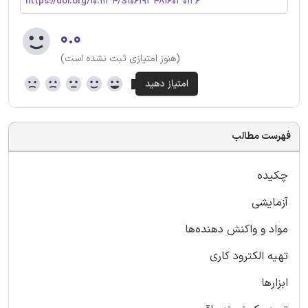
https://doi.org/10.1134/S1061934816030126
۰.۰
(هنوز امتیازی ثبت نشده است)
فهرست مطالب
چکیده
آزمایشی
مواد و واکنش دهنده‌ها
تهیه الکترود کاری
ابزارها