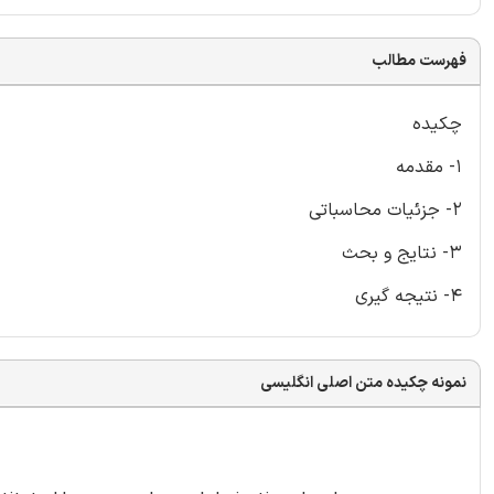
فهرست مطالب
چکیده
1- مقدمه
2- جزئیات محاسباتی
3- نتایج و بحث
4- نتیجه گیری
نمونه چکیده متن اصلی انگلیسی