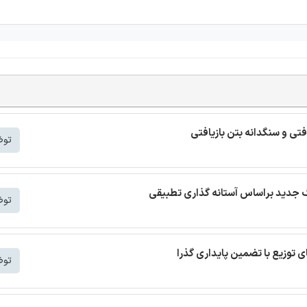
افتی و سنگدانه بتن بازیافتی
توض
توض
توض