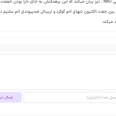
اتم سلنیم ، افزایش می یابد. آنالیز به روش اربیتال پیوندی طبیعی NBO ، نیز بیان میکند که این برهمکنش به جای دارا بودن خصلت
بین جفت الکترون تنهای اتم گوگرد و اربیتال ضدپیوندی اتم سلنیم ن
ارسال دی