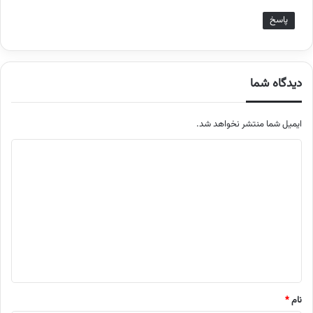
پاسخ
دیدگاه شما
ایمیل شما منتشر نخواهد شد.
م
ت
ن
د
ی
د
گ
ا
نام
*