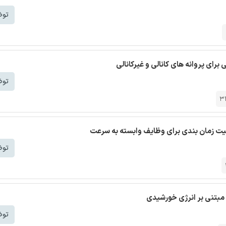
توض
توض
3
لیت زمان بندی برای وظایف وابسته به سرعت
توض
مبتنی بر انرژی خورشیدی
توض