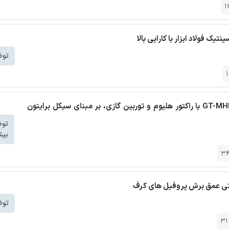
1
 فولاد ابزار با کارایی بالا
توض
1
ترجمه مقاله ترمودینامیک نیروگاه هسته ای مدولار GT-MHR-250 با راکتور هلیوم و توربین گازی، بر مبنای سیکل برایتون
تو
بیش
3
ینی عمق برش پروفیل های کرف
توض
31