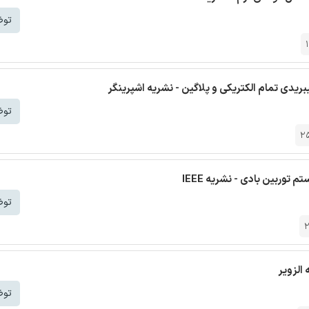
توض
ریدی تمام الکتریکی و پلاگین - نشریه اشپرینگر
توض
2
توربین بادی - نشریه IEEE
توض
الزویر
توض