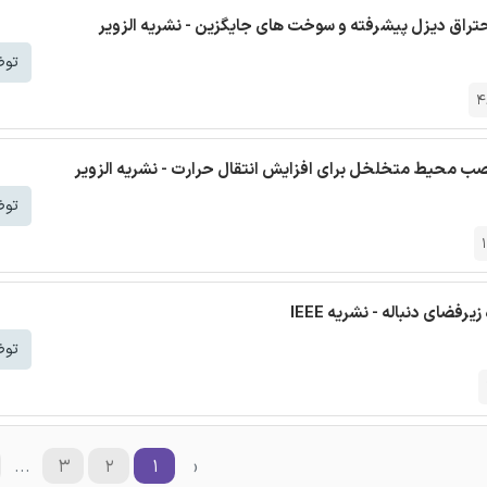
تراق دیزل پیشرفته و سوخت های جایگزین - نشریه الزویر
توض
4
 نصب محیط متخلخل برای افزایش انتقال حرارت - نشریه الزویر
توض
توض
...
۳
۲
۱
‹