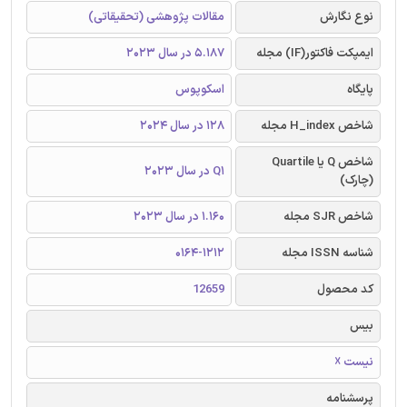
نوع نگارش
مقالات پژوهشی (تحقیقاتی)
ایمپکت فاکتور(IF) مجله
5.187 در سال 2023
پایگاه
اسکوپوس
شاخص H_index مجله
128 در سال 2024
شاخص Q یا Quartile
Q1 در سال 2023
(چارک)
شاخص SJR مجله
1.160 در سال 2023
شناسه ISSN مجله
0164-1212
کد محصول
12659
بیس
نیست ☓
پرسشنامه