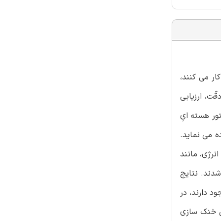
ار می کنند،
ّت، ارزیابی
 را ارائه می دهد که شامل راکتور هسته ایِ
ه می نماید.
انرژی، مانند
شدند. نتایج
د دارند، در
یِ خنک سازی