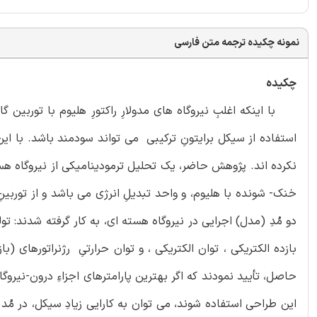
نمونه چکیده ترجمه متن فارسی
چکیده
با اینکه اغلبِ نیروگاه های مدولارِ راکتورِ هلیوم با توربین گ
استفاده از سیکل برایتونِ ترکیبی می تواند سودمند باشد. با این
خنک- شونده با هلیوم، و واحد تبدیلِ انرژی می باشد و از توربین
دو مُدِ (مدل) اجرایی در نیروگاه هسته ای، به کار گرفته شدند: تولی
بازده الکتریکی ، توان الکتریکی ، و توان حرارتیِ رژنراتورهای 
حاصل، تأیید نمودند که اگر بهترین پارامترهای اجزاءِ درون-نیرو
این طراحی استفاده شوند، می توان به کارایی زیادِ سیکل، در مُ