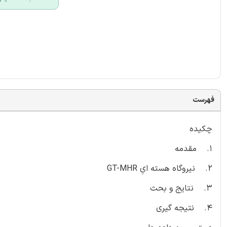
فهرست
چکیده
1. مقدمه
2. نیروگاه هسته ایِ GT-MHR
3. نتایج و بحث
4. نتیجه گیری