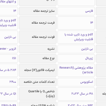
و انتهای مقال
فارسی
سایز ترجمه مقاله
14
pdf و ورد 
14
فرمت ترجمه مقاله
قابلیت ویرای
pdf و ورد تایپ شده با
فونت ترجمه مقاله
بی نازنین
قابلیت ویرایش
بی نازنین
نشریه
الزویر - Elsevier
ژورنال
نوع مقاله
ISI
مقاله پژوهشی (Research
ایمپکت فاکتور(IF) مجله
5.284 در سال 2022
article)
اسکوپوس
تعداد کلمات متن خلاصه
2400
شاخص Q یا Quartile
48 در سال 2023
Q1 در سال 2022
(چارک)
0.942 در سال 2022
شناسه ISSN مجله
2451-9049