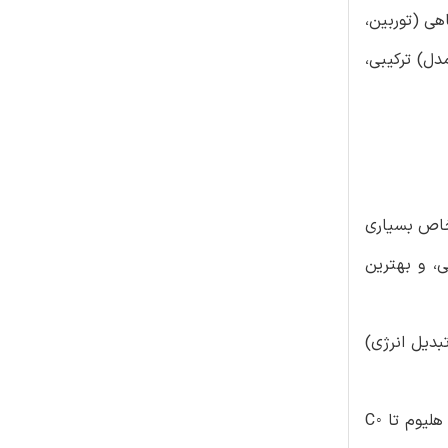
یل خرابیِ اجزاء ِدرون-نیروگاهی (توربین،
مدل) ترکیبی،
 خاص بسیاری
ی، و بهترین
ه (بلوک راَکتور هسته ایِ خنک شونده با هلیوم (MHR)، و بلوک تبدیل انرژی)
هیچ جزءِ فلزی، در طراحی هستۀ MHR با یک تعدیل کنندۀ گرافیتی (منطقۀ فعال ) وجود ندارد، که این امر، اجازۀ افزایش دمای هلیوم تا ◦C