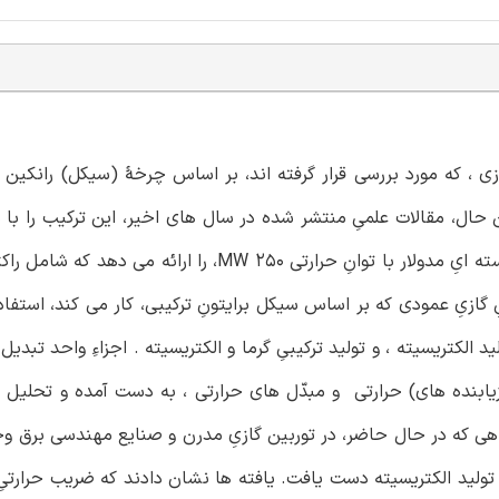
ازی ، که مورد بررسی قرار گرفته اند، بر اساس چرخۀ (سیکل) رانکین ک
 حال، مقالات علمیِ منتشر شده در سال های اخیر، این ترکیب را با دق
نکرده اند. پژوهش حاضر، یک تحلیل ترمودینامیکی از نیروگاه هسته ایِ مدولار با توانِ حرارتی MW 250،
ِ گازیِ عمودی که بر اساس سیکل برایتونِ ترکیبی، کار می کند، استفاد
د الکتریسیته ، و تولید ترکیبیِ گرما و الکتریسیته . اجزاءِ واحد تبدیل 
(بازیابنده های) حرارتی و مبدّل های حرارتی ، به دست آمده و تحلیل 
گاهی که در حال حاضر، در توربین گازیِ مدرن و صنایع مهندسی برق وجو
د تولید الکتریسیته دست یافت. یافته ها نشان دادند که ضریب حرارت