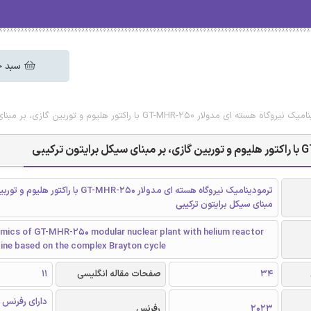
سبد خ
ار GT-MHR-250 با راکتور هلیوم و توربین گازی، بر مبنای سیکل برایتون ترکیبی
ترمودینامیک نیروگاه هسته ای مدولار GT-MHR-250 با راکتور
مبنای سیکل برایتون ترکیبی
ics of GT-MHR-250 modular nuclear plant with helium reactor
bine based on the complex Brayton cycle
34
صفحات مقاله انگلیسی
11
دارای رفرنس 
2023
رفرنس