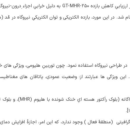
هلیوم، اثر بزرگی بر بازده الکتریکی و توانِ الکتریکی دارد. به منظور ارزیابیِ کاهشِ بازده GT-MHR-250 به دل
شد. در این مورد، بازده الکتریکی و توان الکتریکیِ نیروگاه در مُد (
ی در طراحی نیروگاه استفاده نمود. چون توربینِ هلیومی، ویژگی های
ازد. این ویژگی ها عبارتند از: وضعیت عمودی، یاتاقان های مغناطیس
طرح پیشنهادی نیروگاه هسته ایِ GT-MHR، شامل دو بلوکِ جداگان