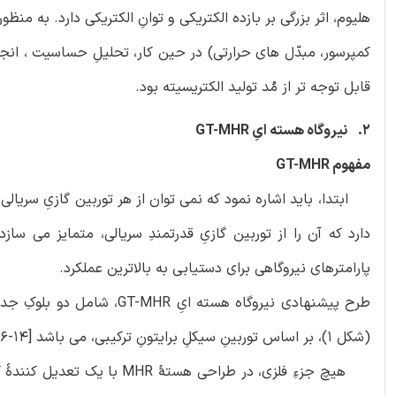
کمپرسور، مبدّل های حرارتی) در حین کار، تحلیلِ حساسیت ، انجام 
قابل توجه تر از مُد تولید الکتریسیته بود.
2. نیروگاه هسته ایِ GT-MHR
مفهوم GT-MHR
ابتدا، باید اشاره نمود که نمی توان از هر توربین گازیِ سریال
دارد که آن را از توربین گازیِ قدرتمندِ سریالی، متمایز می س
پارامترهای نیروگاهی برای دستیابی به بالاترین عملکرد.
(شکل 1)، بر اساس توربینِ سیکلِ برایتونِ ترکیبی، می باشد [14-16].