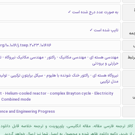
به صورت عدد درج شده است ✓
تایپ شده است ✓
جمه
org/10.1016/j.tsep.2023.101686
رتبط
مهندسی هسته ای - مهندسی مکانیک - راکتور - مهندسی مکانیک نیروگاه - 
حرارتی و برودتی
نیروگاه هسته ای - راکتور خنک شونده با هلیوم - سیکل برایتونِ ترکیبی - تولید
مدل ترکیبی
t - Helium-cooled reactor - complex Brayton cycle - Electricity
ی
- Combined mode
ence and Engineering Progress
 کالا; ترجمه فارسی مقاله، مقاله انگلیسی، پاورپوینت و ترجمه خلاصه قابل دانلود
 از خرید، دکمه دانلود ظاهر شده و محصول به ایمیل شما نیز ارسال خواهد گردید.