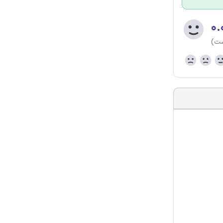
۰.
ست)