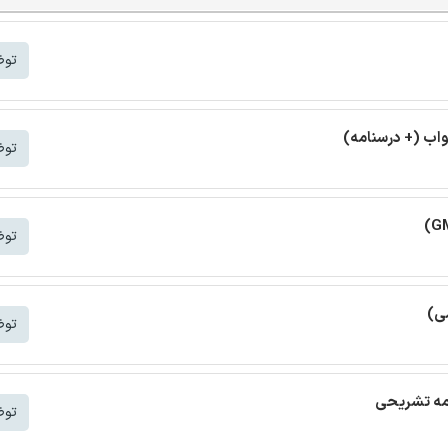
توض
واب (+ درسنامه)
توض
توض
ی)
توض
امه تشریحی
توض