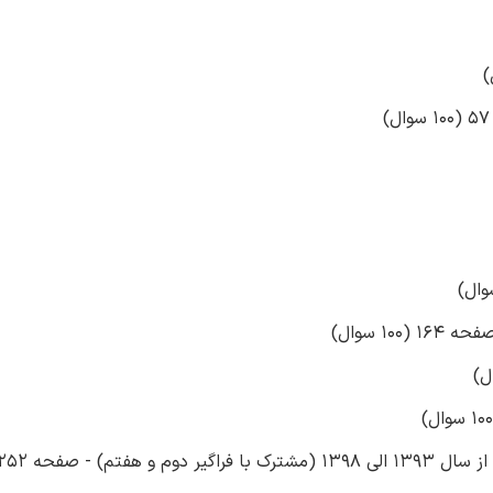
1 سوال)
حه 252 (70 سوال)