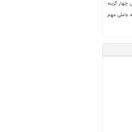
می آزمون های استخدامی، 2648 سوال ویژه استخدامی ارتش جمهوری اسلامی و 874 سوال چهار گزینه
ه عاملی مهم