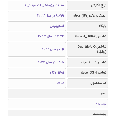
نوع نگارش
مقالات پژوهشی (تحقیقاتی)
ایمپکت فاکتور(IF) مجله
9.741 در سال 2022
پایگاه
اسکوپوس
شاخص H_index مجله
232 در سال 2023
شاخص Q یا Quartile
Q1 در سال 2022
(چارک)
شاخص SJR مجله
1.815 در سال 2022
شناسه ISSN مجله
0960-1481
کد محصول
12602
بیس
نیست ☓
پرسشنامه