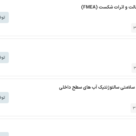
ت و اثرات شکست (FMEA)
توض
3
توض
3
ات سلامتی سالتوژنتیک آب های سطح داخلی
توض
3