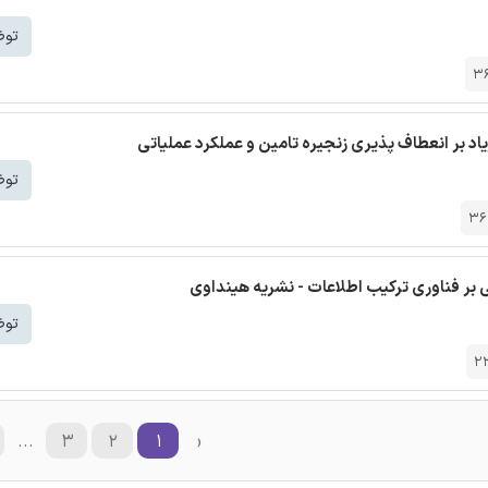
توض
3
یاد بر انعطاف پذیری زنجیره تامین و عملکرد عملیاتی
توض
36
 بر فناوری ترکیب اطلاعات - نشریه هینداوی
توض
2
...
۳
۲
۱
‹