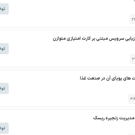
توض
2
توض
2
ت های پویای آن در صنعت غذا
توض
3
ر مدیریت زنجیره ریسک
توض