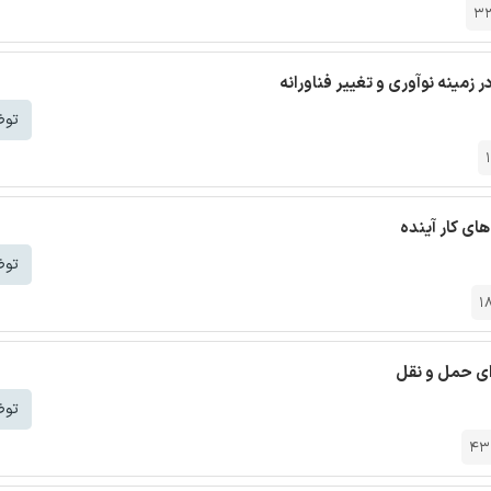
3
 زمینه نوآوری و تغییر فناورانه
توض
ای کار آینده
توض
1
ای حمل و نقل
توض
43