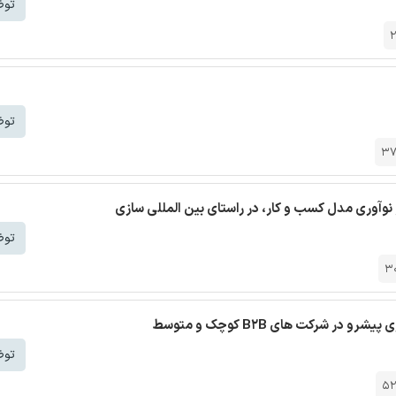
توض
توض
3
وآوری مدل کسب و کار، در راستای بین المللی سازی
توض
3
 شرکت های B2B کوچک و متوسط
توض
5