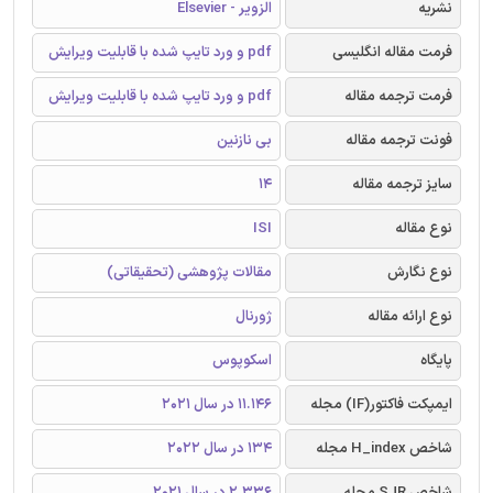
نشریه
الزویر - Elsevier
فرمت مقاله انگلیسی
pdf و ورد تایپ شده با قابلیت ویرایش
فرمت ترجمه مقاله
pdf و ورد تایپ شده با قابلیت ویرایش
فونت ترجمه مقاله
بی نازنین
سایز ترجمه مقاله
14
نوع مقاله
ISI
نوع نگارش
مقالات پژوهشی (تحقیقاتی)
نوع ارائه مقاله
ژورنال
پایگاه
اسکوپوس
ایمپکت فاکتور(IF) مجله
11.146 در سال 2021
شاخص H_index مجله
134 در سال 2022
شاخص SJR مجله
2.336 در سال 2021