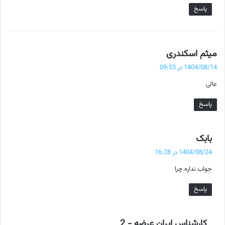
پاسخ
گ
میثم اسکندری
ف
1404/08/14 در 09:53
ت
عالی
:
پاسخ
گ
بابک
ف
1404/08/24 در 16:28
ت
جواب نداره چرا
:
پاسخ
گ
کارشناس ایران عرضه - 2