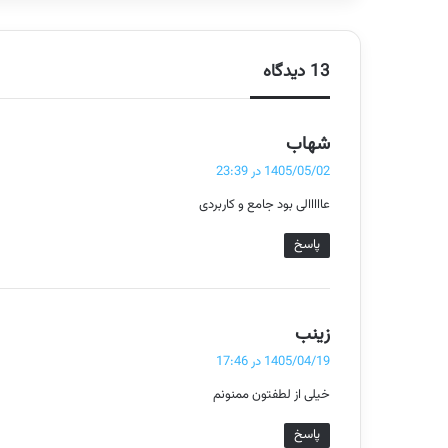
13 دیدگاه
گ
شهاب
ف
1405/05/02 در 23:39
ت
عااااالی بود جامع و کاربردی
:
پاسخ
گ
زینب
ف
1405/04/19 در 17:46
ت
خیلی از لطفتون ممنونم
:
پاسخ