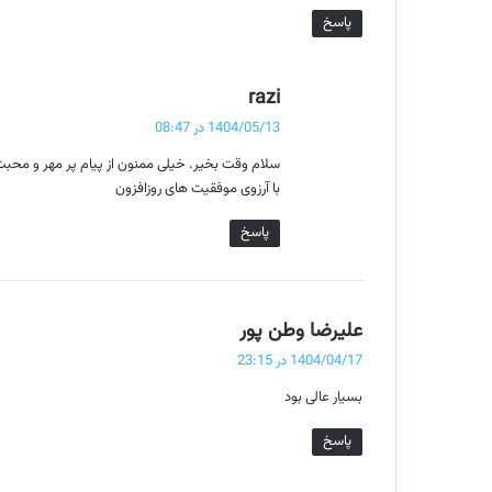
پاسخ
گ
razi
ف
1404/05/13 در 08:47
ت
سلام وقت بخیر. خیلی ممنون از پیام پر مهر و محب
:
با آرزوی موفقیت های روزافزون
پاسخ
گ
علیرضا وطن پور
ف
1404/04/17 در 23:15
ت
بسیار عالی بود
:
پاسخ