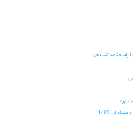
ا پاسخنامه تشریحی
سی
شاوره
شاوران 1405