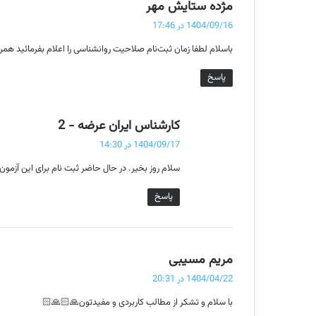
گ
مژده ستایش مهر
ف
1404/09/16 در 17:46
ت
باسلام لطفا زمان ثبت‌نام صلاحيت روانشناسی را اعلام بفرمائید همراه
:
پاسخ
گ
کارشناس ایران عرضه - 2
ف
1404/09/17 در 14:30
ت
سلام روز بخیر. در حال حاضر ثبت نام برای این آزمون
:
پاسخ
گ
مریم مسیبی
ف
1404/04/22 در 20:31
ت
با سلام و تشکر از مطالب کاربردی و مفیدتون🙏🏻🙏🏻
: