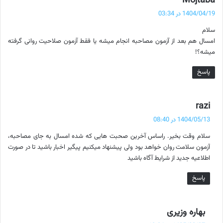
Mojtaba
ف
1404/04/19 در 03:34
ت
سلام
:
امسال هم بعد از آزمون مصاحبه انجام میشه یا فقط آزمون صلاحیت روانی گرفته
میشه؟!
پاسخ
گ
razi
ف
1404/05/13 در 08:40
ت
سلام وقت بخیر. راساس آخرین صحبت هایی که شده امسال به جای مصاحبه،
:
آزمون سلامت روان خواهد بود ولی پیشنهاد میکنیم پیگیر اخبار باشید تا در صورت
اطلاعیه جدید از شرایط آگاه باشید
پاسخ
گ
بهاره وزیری
ف