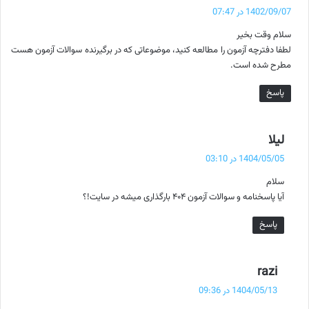
ف
1402/09/07 در 07:47
ت
سلام وقت بخیر
:
لطفا دفترچه آزمون را مطالعه کنید، موضوعاتی که در برگیرنده سوالات آزمون هست
مطرح شده است.
پاسخ
گ
لیلا
ف
1404/05/05 در 03:10
ت
سلام
:
آیا پاسخنامه و سوالات آزمون ۴۰۴ بارگذاری میشه در سایت!؟
پاسخ
گ
razi
ف
1404/05/13 در 09:36
ت