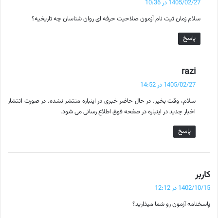
1405/02/27 در 10:36
ت
سلام زمان ثیت نام آزمون صلاحیت حرفه ای روان شناسان چه تاریخیه؟
:
پاسخ
گ
razi
ف
1405/02/27 در 14:52
ت
سلام، وقت بخیر. در حال حاضر خبری در اینباره منتشر نشده. در صورت انتشار
:
اخبار جدید در اینباره در صفحه فوق اطلاع رسانی می شود.
پاسخ
گ
کاربر
ف
1402/10/15 در 12:12
ت
پاسخنامه آزمون رو شما میذارید؟
: