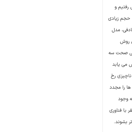
د پیش رفتیم و
ه حجم زیادی
ادفی، مدل
ن روش
اختیم، در نهایت، ‌نتایج نشان می دهند هنگامی که با 100 داده واقعی صحت سه
ادفی تا 82 درصد و مقدار مدل لجستیک تا 72 درصد کاهش می یابد
 مدل تغییرات ناچیزی رخ
ها را مجدد
ه وجود
 با فناوری
ر بشوند.