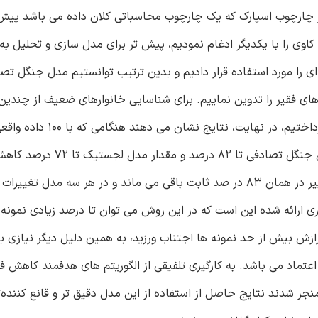
 بررسی مطابق ماژول خط لوله در یادگیری ماشین (ML) در چارچوب اسپارک که یک چارچوب محاسباتی کلان داده می باش
اوی را با یکدیگر ادغام نمودیم،‌ پیش تر برای مدل سازی و تحلیل ب
ای را مورد استفاده قرار دادیم و بدین ترتیب توانستیم مدل جنگل تص
ای فقیر را تدوین نماییم. برای شناسایی خانوارهای ضعیف از چندی
شناسایی استفاده نمودیم و به ارزیابی مقایسه ای نتایج آن ها پرد
روش شناسایی خانوار فقیر را مورد آزمایش قرار دهیم، مقدار مدل جنگل تص
که تغییر اندکی به شمار می آید، اما مقدار مدل آبشاری بدون تغییر در همان 83 در صد ثابت باقی می ماند و در هر سه
ی ارائه شده این است که در این روش می توان تا درصد زیادی نمونه 
برازش بیش از حد نمونه ها اجتناب ورزید، به همین دلیل دیگر نیازی ب
عتماد می باشد. به کارگیری تلفیقی از الگوریتم های هدفمند کاهش فقر
منجر شدند نتایج حاصل از استفاده از این مدل دقیق تر و قانع کننده‌ت