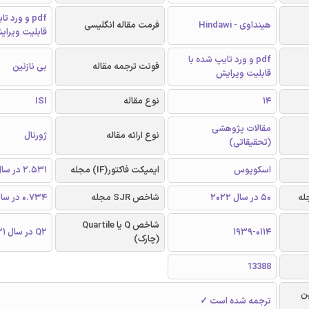
pdf و ورد 
هینداوی - Hindawi
فرمت مقاله انگلیسی
قابلیت ویرای
pdf و ورد تایپ شده با
فونت ترجمه مقاله
بی نازنین
قابلیت ویرایش
14
نوع مقاله
ISI
مقالات پژوهشی
نوع ارائه مقاله
ژورنال
(تحقیقاتی)
اسکوپوس
ایمپکت فاکتور(IF) مجله
2.531 در سال 2021
50 در سال 2022
شاخص SJR مجله
0.734 در سال 2021
شاخص Q یا Quartile
1939-0114
Q2 در سال 2021
(چارک)
13388
ن
ترجمه شده است ✓