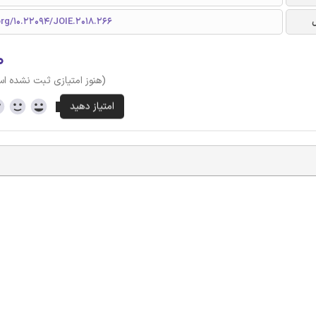
org/10.22094/JOIE.2018.266
۰
(هنوز امتیازی ثبت نشده ا