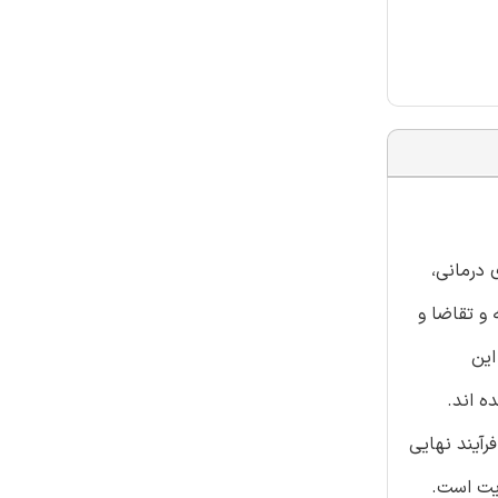
 درمانی،
و تقاضا و
این
ه اند.
رآیند نهایی
یت است.