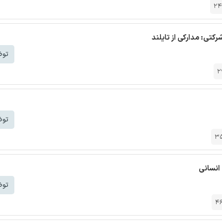
24
کتی: مدارکی از تایلند
توض
2
توض
3
 انسانی
توض
4