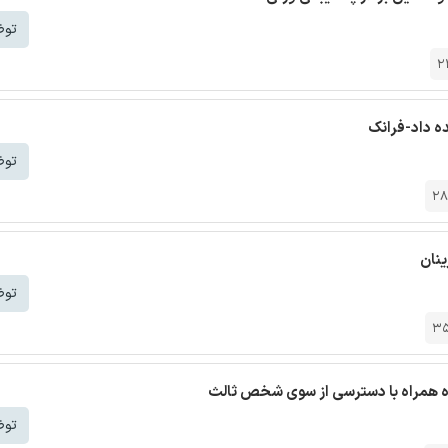
توض
2
ه داد-فرانک
توض
28
ینان
توض
3
ه همراه با دسترسی از سوی شخص ثالث
توض