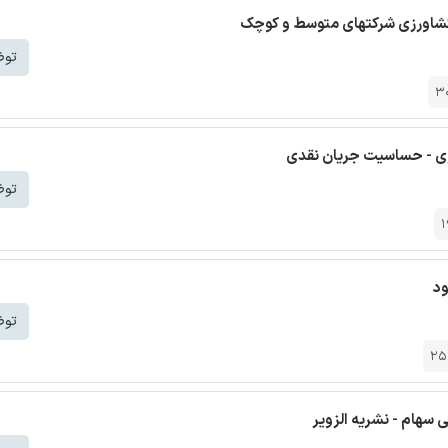
کشاورزی شرکتهای متوسط و کوچک
توض
3
ری - حساسیت جریان نقدی
توض
1
ود
توض
25
 سهام - نشریه الزویر