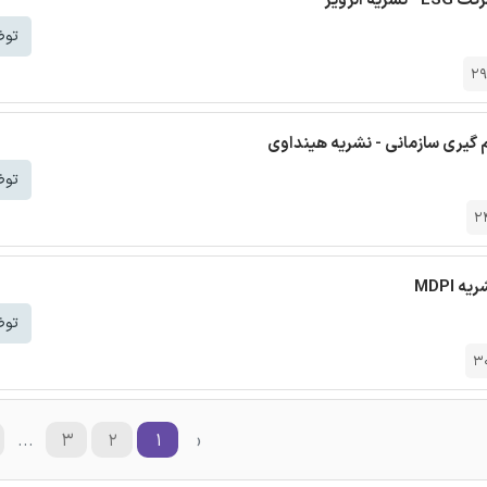
لزویر
توض
29
گیری سازمانی - نشریه هینداوی
توض
2
MDPI
توض
3
...
۳
۲
۱
‹