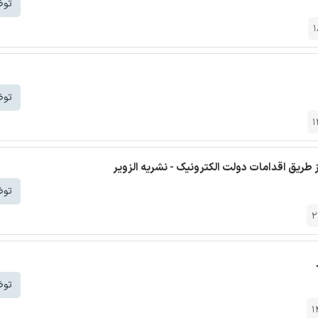
توض
1
توض
1
 طریق اقدامات دولت الکترونیک - نشریه الزویر
توض
2
توض
1