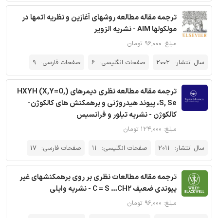
ترجمه مقاله مطالعه روشهای آغازین و نظریه اتمها در
مولکولها AIM - نشریه الزویر
مبلغ: ۹۶,۰۰۰ تومان
سال انتشار:
2002
صفحات انگلیسی:
6
صفحات فارسی:
9
ترجمه مقاله مطالعه نظری دیمرهای (HXYH (X,Y=O,
S, Se، پیوند هیدروژنی و برهمکنش های کالکوژن-
کالکوژن - نشریه تیلور و فرانسیس
مبلغ: ۱۲۴,۰۰۰ تومان
سال انتشار:
2011
صفحات انگلیسی:
11
صفحات فارسی:
17
ترجمه مقاله مطالعات نظری بر روی برهمکنشهای غیر
پیوندی ضعیف C = S …CH2 - نشریه وایلی
مبلغ: ۹۶,۰۰۰ تومان