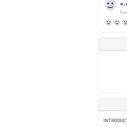
۰.
ست)
INTRODUC