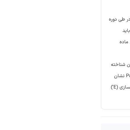
ر طی دوره
 باید
ماده
ن شناخته
شده نیست [4-11]. از مطالعات پیری تسریع شده در طیف دمایی 40-75 درجه از پنج سوخت کامپوزیت ریخته‌گری, Kuletz و Pakulak [4] نشان
داده‌اند که مولفه اولیه تغییریافته در سطح مواجه شده, چسب است, درحالیکه در داخل, اکسیدکننده است. با این حال, آنها انرژی فعالسازی (E’)