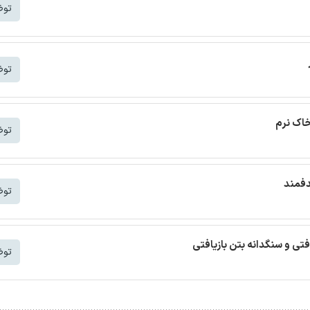
توض
توض
خاک نرم
توض
دفمند
توض
افتی و سنگدانه بتن بازیافتی
توض