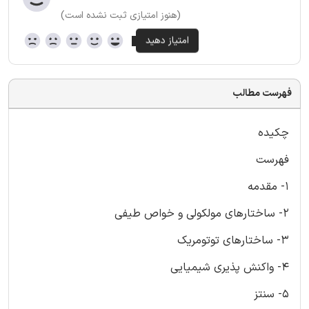
(هنوز امتیازی ثبت نشده است)
فهرست مطالب
چکیده
فهرست
1- مقدمه
2- ساختارهای مولکولی و خواص طیفی
3- ساختارهای توتومریک
4- واکنش پذیری شیمیایی
5- سنتز