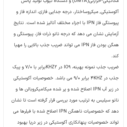
مکانیکی-حرارتی(DMTA) و دستگاه تیوب تولید پالس
آکوستیکی, میکروساختار، درجه جدایی فازی، اندازه فاز و
پیوستگی فاز IPN با اجزاء مختلف آنالیز شده است. نتایج
آزمایش نشان می دهد که درجه نانو ذرات فاز، پیوستگی و
همگن بودن فاز IPN می تواند ضریب جذب بالایی را مهیا
کند.
ضریب جذب نمونه بهینه، IO9 در KHZ2برابر با 7/0 و پیک
جذب در 4KHZ برابر 9/0 می باشد. خصوصیات آکوستیکی
در زیر آب IPN اصلاح شده و پر شده میکامیکروبالن ها و
نانو سیلیس به ترتیب مورد بررسی قرار گرفته است تا نشان
دهد که خصوصیات ناهمگن IPN اصلاح شده با فیلرها می
تواند خصوصیات پنهانکاری آکوستیکی در زیر دریا بهبود