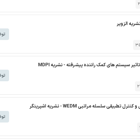
شریه الزویر
توض
3
ر سیستم های کمک راننده پیشرفته - نشریه MDPI
توض
2
یقی سلسله مراتبی WEDM - نشریه اشپرینگر
توض