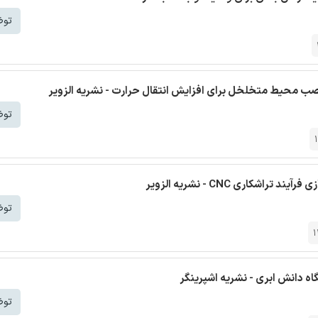
توض
 نصب محیط متخلخل برای افزایش انتقال حرارت - نشریه الزویر
توض
کاری CNC - نشریه الزویر
توض
1
توض