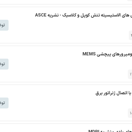
های الاستیسیته تنش کوپل و کلاسیک - نشریه ASCE
توض
یرورهای پیچشی MEMS
توض
1
 اتصال ژنراتور برق
توض
1