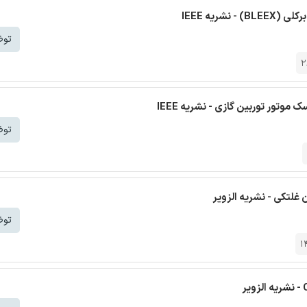
ریه IEEE
توض
2
وتور توربین گازی - نشریه IEEE
توض
 غلتکی - نشریه الزویر
توض
1