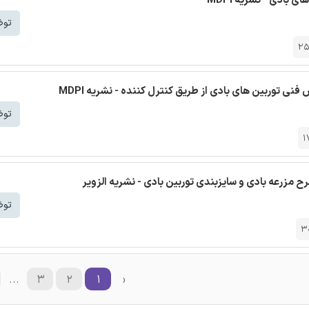
توض
2
 توربین های بادی از طریق کنترل کننده - نشریه MDPI
توض
1
مزرعه بادی و سایزبندی توربین بادی - نشریه الزویر
توض
3
...
۳
۲
۱
‹