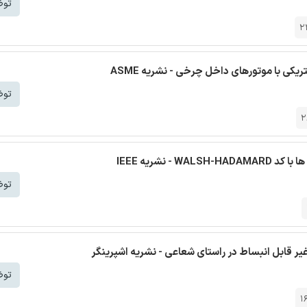
توض
2
کی با موتورهای داخل چرخی - نشریه ASME
توض
2
نشریه IEEE
توض
ر قابل انبساط در راستای شعاعی - نشریه اشپرینگر
توض
1