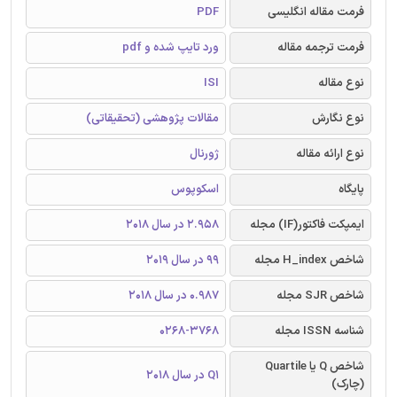
فرمت مقاله انگلیسی
PDF
فرمت ترجمه مقاله
ورد تایپ شده و pdf
نوع مقاله
ISI
نوع نگارش
مقالات پژوهشی (تحقیقاتی)
نوع ارائه مقاله
ژورنال
پایگاه
اسکوپوس
ایمپکت فاکتور(IF) مجله
2.958 در سال 2018
شاخص H_index مجله
99 در سال 2019
شاخص SJR مجله
0.987 در سال 2018
شناسه ISSN مجله
0268-3768
شاخص Q یا Quartile
Q1 در سال 2018
(چارک)