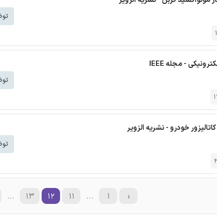
 مونواکسید کربن - نشریه الزویر
توض
ونیکی - مجله IEEE
توض
تالیزور خودرو - نشریه الزویر
توض
...
۱۳
۱۲
۱۱
...
۱
‹