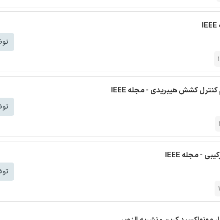
توض
 کنترل کشش هیبریدی - مجله IEEE
توض
 - مجله IEEE
توض