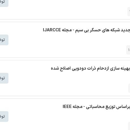
توض
توض
م بهینه سازی ازدحام ذرات دودویی اصلاح شده
توض
ساس توزیع محاسباتی - مجله IEEE
توض