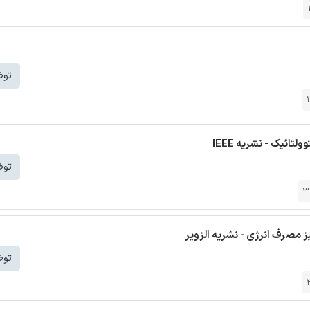
توض
ائیک - نشریه IEEE
توض
3
ز مصرف انرژی - نشریه الزویر
توض