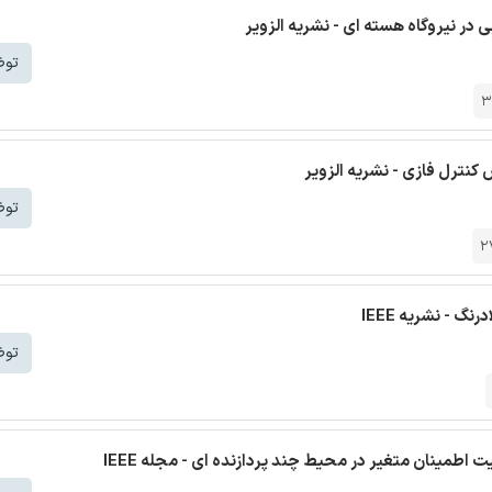
ر نیروگاه هسته ای - نشریه الزویر
توض
3
نترل فازی - نشریه الزویر
توض
2
 - نشریه IEEE
توض
ت اطمینان متغیر در محیط چند پردازنده ای - مجله IEEE