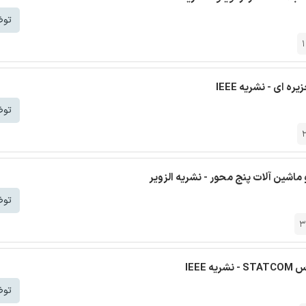
توض
 ای - نشریه IEEE
توض
ماشین آلات پنج محور - نشریه الزویر
توض
3
توض