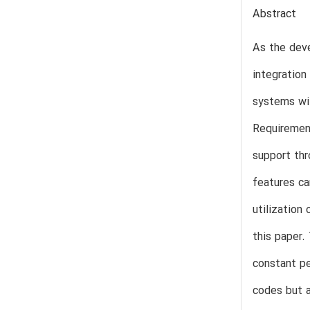
Abstract
As the deve
integration
systems wil
Requirement
support thr
features ca
utilization
this paper.
constant pe
codes but a