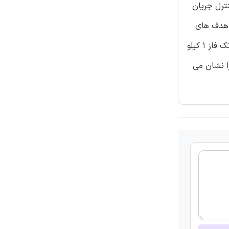
ان اکتیو، کنترل جریان
ع هدف های
متفاوت به کار برده می شود. ساختار کنترلی PRI پیشنهاد داده شده در ابتدا با شبیه سازی و سپس با ازمایش کردن روی یک سیستم تک فاز ۱ کیلو
کرد LVRT بررسی شده است. نتایج این مقاله ثبات و درستی ساختار پیشنهادی در حین کنترل توان راکتیو در LVRT را نشان می