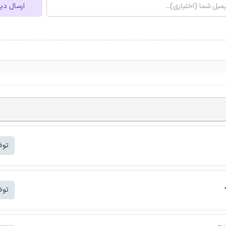
ارسال دی
توض
توض