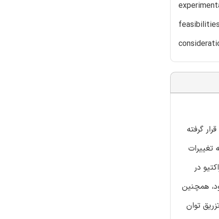
experiment
feasibiliti
considerati
ه قرار گرفته
که تغییرات
 توان راکتیو در
این نمای پیشرفته می تواند توسط نسل بعدی سیستم های PV ایجاد شود، همچنین
 استراتژی تزریق توان