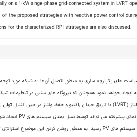
ally on a 1-kW singe-phase grid-connected system in LVRT op
es of the proposed strategies with reactive power control dur
ons for the characterized RPI strategies are also discussed.
تم های PV در سرتاسر جهان، سیاست های یکپارچه سازی به منظور اتصال آن‌ها به شبکه مورد توج
 خیلی موثری در شبکه ایجاد خواهد نمود همچنان که نیروگاه های سنتی در تنظیمات شب
ایجاد کرند. نیاز به تجهیزات کمکی همانند تجهیزات میانی افت ولتاژ (LVRT) با تزریق جریان راکتیو و حفظ ولتاژ در حین کنترل
بسیاری از کشور ها همانند آلمان و ایتالیا حائز اهمیت است. 
می توان به یک قابلیت اطمینان قابل توجهی در حین استفاده از سیستم های PV رسید. به منظور روشن کردن این موضوع