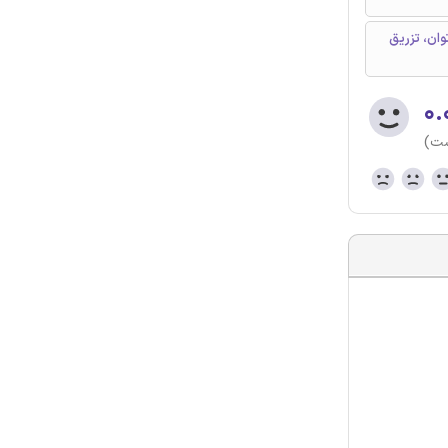
، سیستم فتوولتائیک (PV)، کنترل توان، تزریق
۰.
ست)