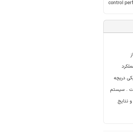
control per
ز
ی PID را دشوار نموده و عملکرد
کی دریچه
ست . سیستم
و نتایج