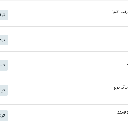
توض
توض
توض
خاک نرم
توض
دفمند
توض