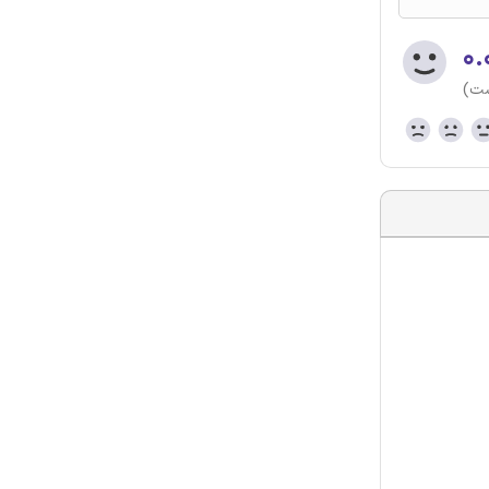
۰.
ست)