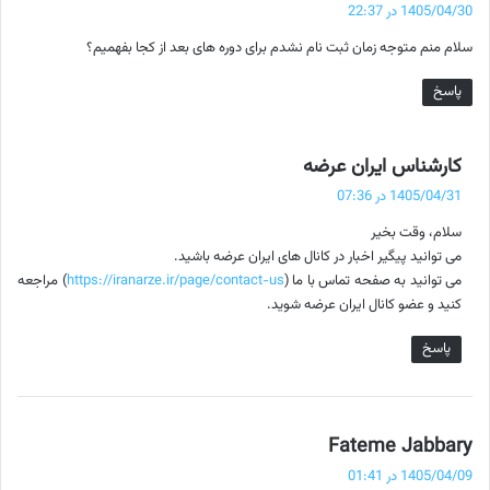
ف
1405/04/30 در 22:37
ت
سلام منم متوجه زمان ثبت نام نشدم برای دوره های بعد از کجا بفهمیم؟
:
پاسخ
گ
کارشناس ایران عرضه
ف
1405/04/31 در 07:36
ت
سلام، وقت بخیر
:
می توانید پیگیر اخبار در کانال های ایران عرضه باشید.
می توانید به صفحه تماس با ما (
https://iranarze.ir/page/contact-us
) مراجعه
کنید و عضو کانال ایران عرضه شوید.
پاسخ
گ
Fateme Jabbary
ف
1405/04/09 در 01:41