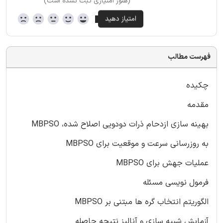
(هنوز امتیازی ثبت نشده است)
فهرست مطالب
چکیده
مقدمه
بهینه سازی ازدحام ذرات دودویی اصلاح شده، MBPSO
به روزرسانی سرعت و موقعیت برای MBPSO
عملیات جهش برای MBPSO
فرمول نویسی مسئله
الگوریتم انتخاب گره ها مبتنی بر MBPSO
آزمایش شبیه سازی و آنالیز نتیجه حاصله