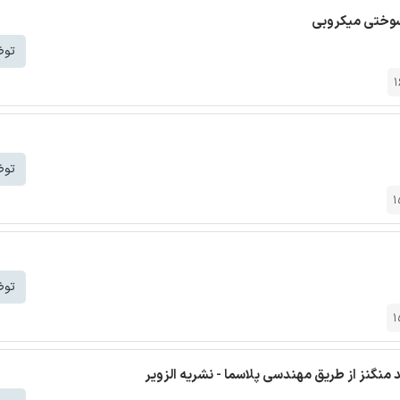
ل سوختی میکروبی
توض
1
توض
1
توض
1
نگنز از طریق مهندسی پلاسما - نشریه الزویر