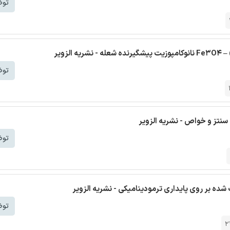
توض
زویر
توض
: سنتز و خواص - نشریه الزویر
توض
توض
2