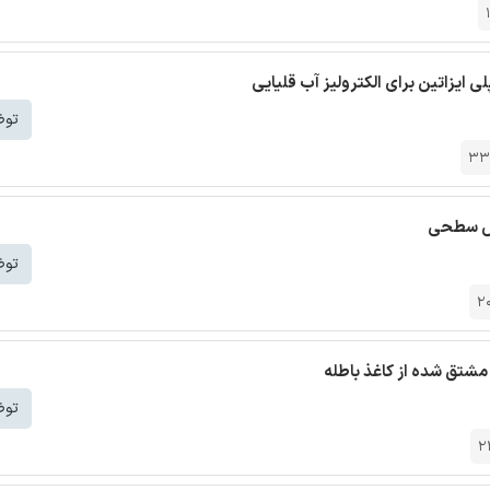
ایزاتین برای الکترولیز آب قلیایی
توض
33
شش سطحی
توض
2
توض
2