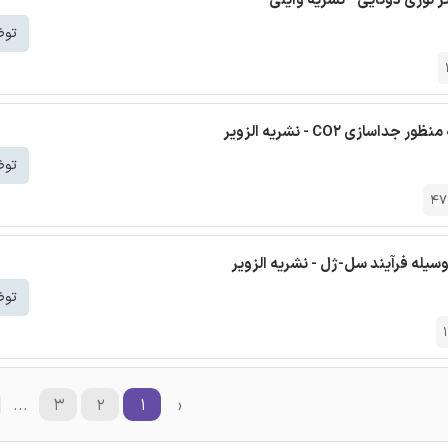
ر نوری دوتایی - نشریه وایلی
توض
 CO2 - نشریه الزویر
توض
47
وسیله فرآیند سل-ژل - نشریه الزویر
توض
...
۳
۲
۱
‹