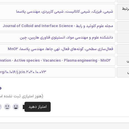
رتبط
شیمی، فیزیک، شیمی کاتالیست، شیمی کاربردی، مهندسی پلاسما
مجله علوم کلوئید و رابط - Journal of Colloid and Interface Science
دانشکده علوم و مهندسی مواد، انستیتوی فناوری هاربین، چین
فعال‌سازی سطحی، گونه‌های فعال، تهی جاها، مهندسی پلاسما، MnO2
ی
vation - Active species - Vacancies - Plasma engineering - MnO2
rg/10.1016/j.jcis.2020.10.073
۰
(هنوز امتیازی ثبت نشده ا