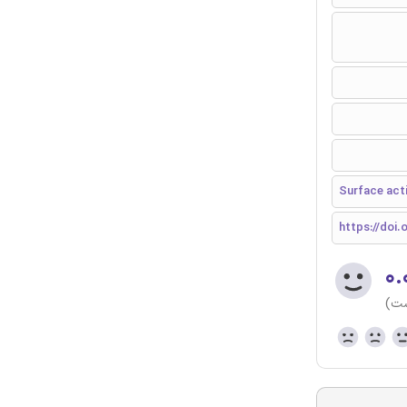
Surface acti
https://doi.o
۰.
ست)