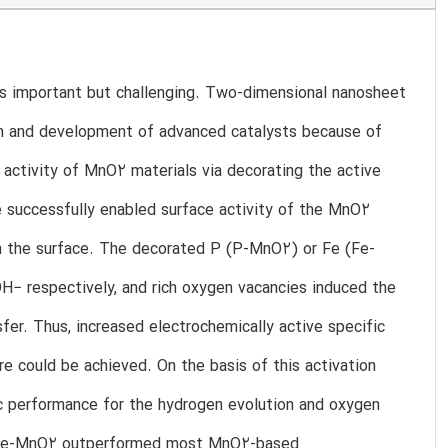
 is important but challenging. Two-dimensional nanosheet
gn and development of advanced catalysts because of
c activity of MnO2 materials via decorating the active
e successfully enabled surface activity of the MnO2
on the surface. The decorated P (P-MnO2) or Fe (Fe-
H− respectively, and rich oxygen vacancies induced the
er. Thus, increased electrochemically active specific
ure could be achieved. On the basis of this activation
c performance for the hydrogen evolution and oxygen
d Fe-MnO2 outperformed most MnO2-based