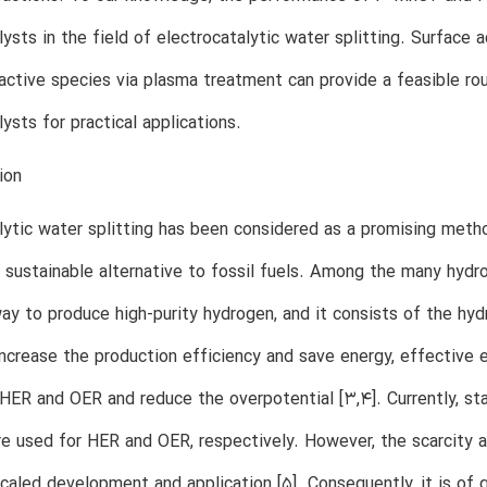
lysts in the field of electrocatalytic water splitting. Surfac
active species via plasma treatment can provide a feasible r
lysts for practical applications.
ion
lytic water splitting has been considered as a promising metho
 sustainable alternative to fossil fuels. Among the many hydro
ay to produce high-purity hydrogen, and it consists of the hy
ncrease the production efficiency and save energy, effective 
 HER and OER and reduce the overpotential [3,4]. Currently, st
re used for HER and OER, respectively. However, the scarcity 
 scaled development and application [5]. Consequently, it is of