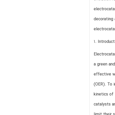
electrocata
decorating 
electrocata
1. Introduct
Electrocata
a green and
effective w
(OER). To i
kinetics of
catalysts a
limit their