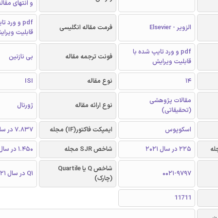
و انتهای مقال
pdf و ورد 
الزویر - Elsevier
فرمت مقاله انگلیسی
قابلیت ویرای
pdf و ورد تایپ شده با
فونت ترجمه مقاله
بی نازنین
قابلیت ویرایش
14
نوع مقاله
ISI
مقالات پژوهشی
نوع ارائه مقاله
ژورنال
(تحقیقاتی)
اسکوپوس
ایمپکت فاکتور(IF) مجله
7.837 در سال 2020
225 در سال 2021
شاخص SJR مجله
1.450 در سال 2020
شاخص Q یا Quartile
0021-9797
Q1 در سال 2021
(چارک)
11711
ن