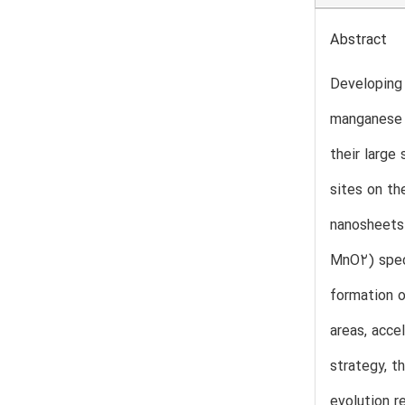
Abstract
Developing 
manganese 
their large
sites on th
nanosheets 
MnO2) speci
formation o
areas, acce
strategy, 
evolution 