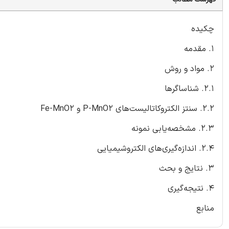
چکیده
۱. مقدمه
۲. مواد و روش
2.1. شناساگرها
2.2. سنتز الکتروکاتالیست‌های P-MnO2 و Fe-MnO2
2.3. مشخصه‌یابی نمونه
2.4. اندازه‌گیری‌های الکتروشیمیایی
۳. نتایج و بحث
۴. نتیجه‌گیری
منابع