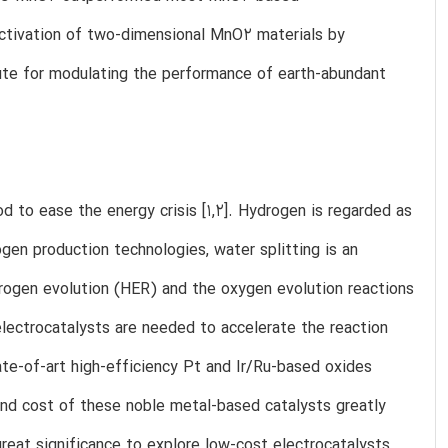
e activation of two-dimensional MnO2 materials by
oute for modulating the performance of earth-abundant
d to ease the energy crisis [1,2]. Hydrogen is regarded as
gen production technologies, water splitting is an
drogen evolution (HER) and the oxygen evolution reactions
electrocatalysts are needed to accelerate the reaction
ate-of-art high-efficiency Pt and Ir/Ru-based oxides
and cost of these noble metal-based catalysts greatly
 great significance to explore low-cost electrocatalysts