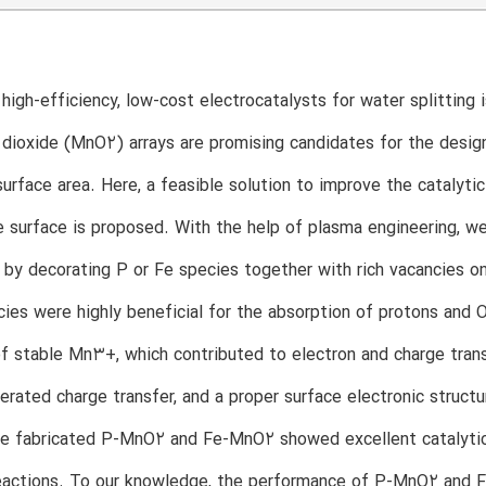
high-efficiency, low-cost electrocatalysts for water splitting
dioxide (MnO2) arrays are promising candidates for the desi
 surface area. Here, a feasible solution to improve the catalyti
e surface is proposed. With the help of plasma engineering, w
by decorating P or Fe species together with rich vacancies 
es were highly beneficial for the absorption of protons and O
f stable Mn3+, which contributed to electron and charge transf
lerated charge transfer, and a proper surface electronic struct
the fabricated P-MnO2 and Fe-MnO2 showed excellent catalyti
reactions. To our knowledge, the performance of P-MnO2 an