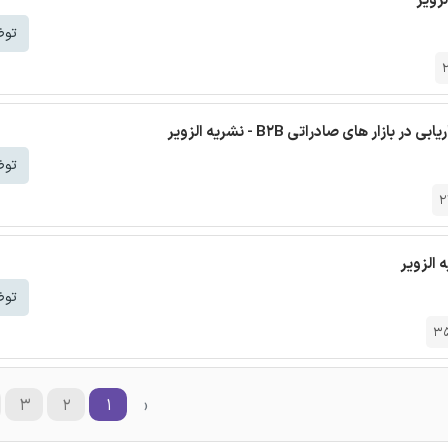
زویر
توض
 های صادراتی B2B - نشریه الزویر
توض
2
 الزویر
توض
3
۳
۲
۱
‹