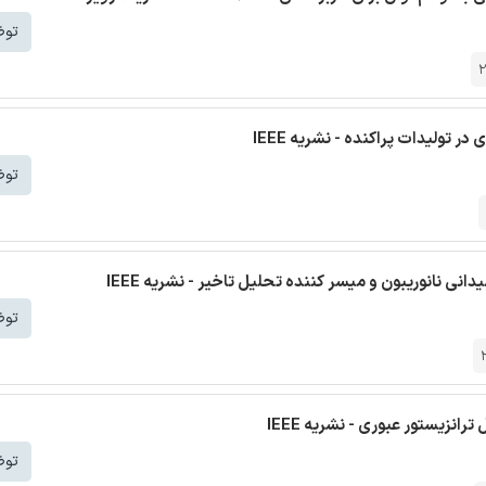
توض
 تولیدات پراکنده - نشریه IEEE
توض
توض
انزیستور عبوری - نشریه IEEE
توض