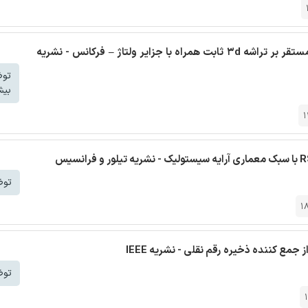
ترجمه مقاله بهینه سازی انرژی حرارت - آگاه با سنتز شبکه مستقر بر تراشه 3d ثابت همراه با جزایر ولتاژ – فرکانس - نشریه
تو
بیش
توض
1
توض