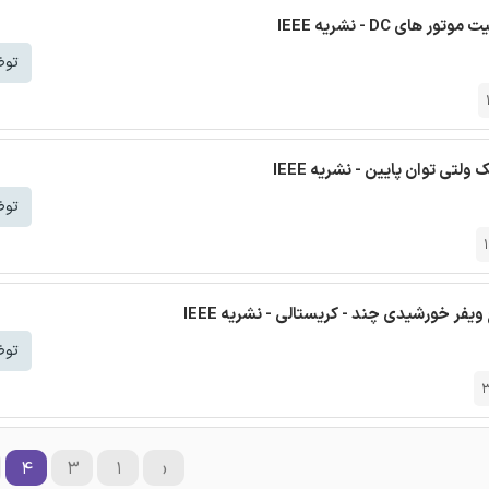
 DC - نشریه IEEE
توض
توض
 خورشیدی چند - کریستالی - نشریه IEEE
توض
۴
۳
۱
‹