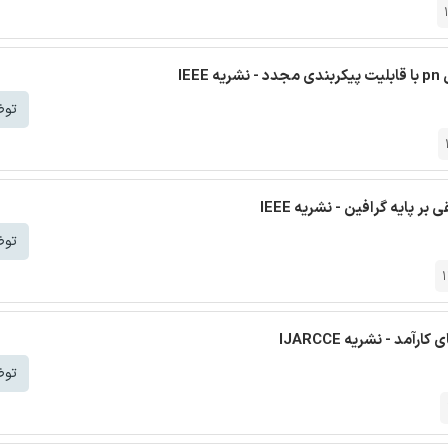
IE
توض
پایه گرافین - نشریه IEEE
توض
د - نشریه IJARCCE
توض