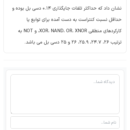
نشان داد که حداکثر تلفات جایگذاری 0.14 دسی بل بوده و
حداقل نسبت کنتراست به دست آمده برای توابع یا
کارکردهای منطقی XOR، NAND، OR، XNOR، و NOT به
ترتیب 26، 24.7، 25.9، 26 و 25 دسی بل می باشد.