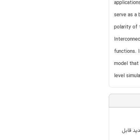
application
serve as a 
polarity of
Interconnec
functions. 
model that 
level simul
 جدید قابل