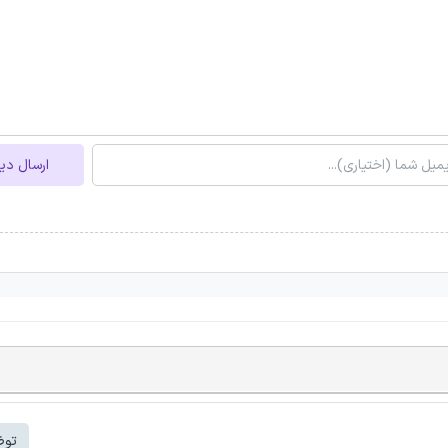
ارسال دی
توض