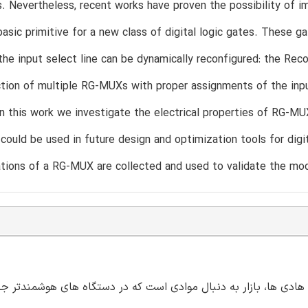
s. Nevertheless, recent works have proven the possibility of i
basic primitive for a new class of digital logic gates. These ga
 the input select line can be dynamically reconfigured: the R
tion of multiple RG-MUXs with proper assignments of the input
In this work we investigate the electrical properties of RG-M
could be used in future design and optimization tools for digi
ations of a RG-MUX are collected and used to validate the mod
حدود فیزیکی و نیز نیمه هادی ها، بازار به دنبال موادی است که در دستگاه های هوشمندتر