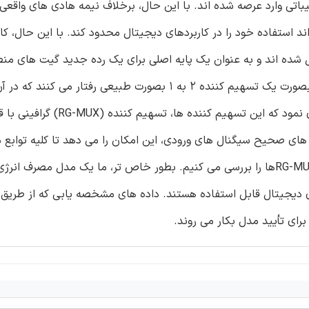
یباتی وارد عرصه شده اند. با این حال، برخلاف نیمه هادی های واقعی
د استفاده خود را در کاربردهای دیجیتال محدود کند. با این حال، کا
الکترواستاتیکی کنترل شده اند و به عنوان یک پایه اصلی برای یک رده جدید گیت های م
دیجیتال استفاده می شوند، به اثبات رسانده است. این گیت ها بصورت یک تسهیم کننده 2 به 1 بصورت طبیعی رفتا
خط انتخاب ورودی را می توان بصورت دینامیکی مجدداً پیکربندی نمود که این تسهیم کننده ها،
دارد. اتصال بین چند RG-MUX با تخصیص های صحیح سیگنال های ورودی، این امکان را می دهد تا کلیه ت
پایه را پیاده سازی کنیم. در این تحقیق ما مشخصات الکتریکی RG-MUXها را بررسی می کنیم. بطور خاص تر، ما یک مدل مص
ی دیجیتال قابل استفاده هستند. داده های مشخصه یابی که از طریق