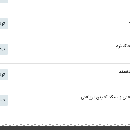
توض
خاک نرم
توض
دفمند
توض
افتی و سنگدانه بتن بازیافتی
توض