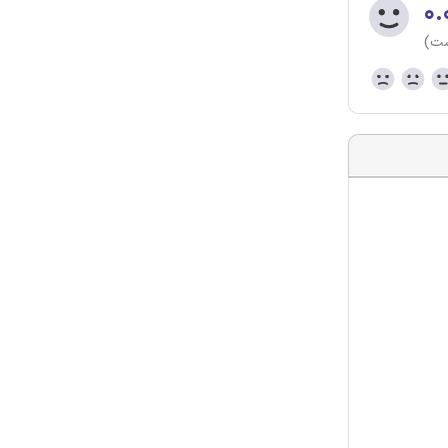
۰.
ست)