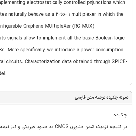
mplementing electrostatically controlled pnjunctions which
tes naturally behave as a 2-to- 1 multiplexer in which the
econfigurable Graphene MUltipleXer (RG-MUX).
s signals allow to implement all the basic Boolean logic
UXs. More specifically, we introduce a power consumption
tal circuits. Characterization data obtained through SPICE-
el.
نمونه چکیده ترجمه متن فارسی
چکیده
در نتیجه نزدیک شدن فناوری CMOS به 