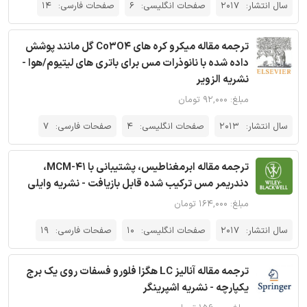
سال انتشار:
2017
صفحات انگلیسی:
6
صفحات فارسی:
14
ترجمه مقاله میکرو کره های Co3O4 گل مانند پوشش
داده شده با نانوذرات مس برای باتری های لیتیوم/هوا -
نشریه الزویر
مبلغ: ۹۲,۰۰۰ تومان
سال انتشار:
2013
صفحات انگلیسی:
4
صفحات فارسی:
7
ترجمه مقاله ابرمغناطیس، پشتیبانی با MCM-41،
دندریمر مس ترکیب شده قابل بازیافت - نشریه وایلی
مبلغ: ۱۶۴,۰۰۰ تومان
سال انتشار:
2017
صفحات انگلیسی:
10
صفحات فارسی:
19
ترجمه مقاله آنالیز LC هگزا فلورو فسفات روی یک برج
یکپارچه - نشریه اشپرینگر