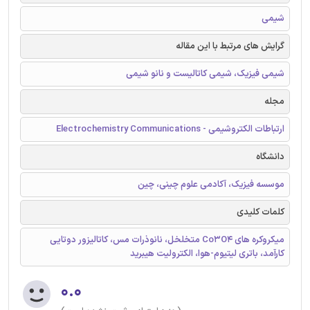
شیمی
گرایش های مرتبط با این مقاله
شیمی فیزیک، شیمی کاتالیست و نانو شیمی
مجله
ارتباطات الکتروشیمی - Electrochemistry Communications
دانشگاه
موسسه فیزیک، آکادمی علوم چینی، چین
کلمات کلیدی
میکروکره های Co3O4 متخلخل، نانوذرات مس، کاتالیزور دوتایی
کارآمد، باتری لیتیوم-هوا، الکترولیت هیبرید
۰.۰