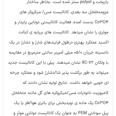
بازپخت و polyol سنتز شده است. بخاطر ساختار
مزومتخلخل سه بعدی، کاتالیست مس/ میکروکر های
Co3O4 بدست آمده، فعالیت کاتالیستی دوتایی پایدار و
موثری را نشان میدهد. کاتالیست های برپایه ی کبالت
اکسید عملکرد بهتری درطول فرایندهای شارژ و دشارژ در یک
دانسیته جریان 05/0 میلی آمپربر سانتی مترمربع در مقایسه
با ولکان XC-72 نشان میدهند. پیلی با این کاتالیست جدید
میتواند به طور برگشت پذیر شا/دشارژ شود و عملکرد چرخه
ای خوبی خواهد داشت. نتایج اولیه نشان دادند که
کامپوزیت نانوذرات مس/میکروکره های گل مانند متخلخل
Co3O4 یک ماده ی نویدبخش برای باتری هوا/فلز یا یک
پیل سوختی PEM به عنوان یک کاتالیست دوتایی موثر و