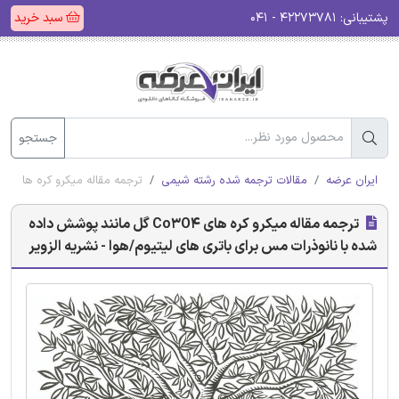
پشتیبانی:
۴۲۲۷۳۷۸۱ - ۰۴۱
سبد خرید
جستجو
ایران عرضه
مقالات ترجمه شده رشته شیمی
ترجمه مقاله میکرو کره های Co3O4 گل مانند پوشش داده شده با نانوذرات مس برای باتری های لیتیوم/هوا - نشریه الزویر
ترجمه مقاله میکرو کره های Co3O4 گل مانند پوشش داده
شده با نانوذرات مس برای باتری های لیتیوم/هوا - نشریه الزویر