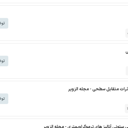
توض
ی
توض
اثرات متقابل سطحی - مجله الزویر
توض
 ستونی آنالیز های ترموگراویمتری - مجله الزویر