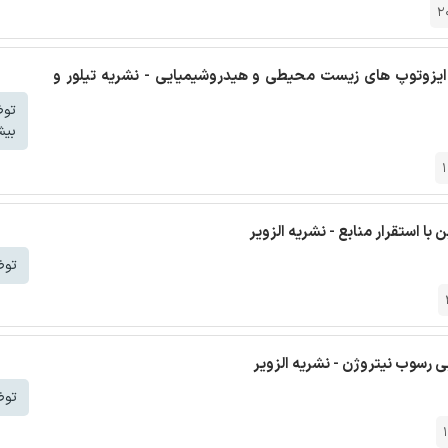
2
د ایزوتوپ های زیست محیطی و هیدروشیمیایی - نشریه تیلور و
تو
بیش
1
 استقرار منابع - نشریه الزویر
توض
ی رسوب نیتروژن - نشریه الزویر
توض