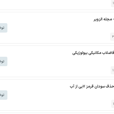
 مجله الزویر
توض
3
اضلاب مکانیکی بیولوژیکی
توض
ودان قرمز ۷بی از آب
توض