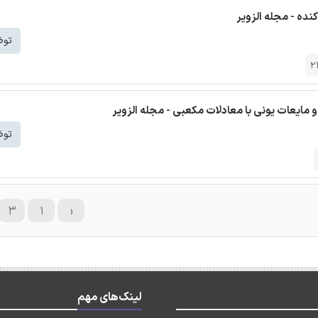
نده - مجله الزویر
توض
2
توض
۳
۱
‹
لینک‌های مهم