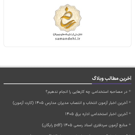
آخرین مطالب وبلاگ
در مصاحبه استخدامی چه کارهایی را انجام ندهیم؟
آخرین اخبار آزمون انتخاب و انتصاب مدیران مدارس 1405 (کارت آزمون)
آخرین اخبار استخدامی اداره برق 1405
منابع آزمون سردفتری اسناد رسمی 1405 (pdf رایگان)