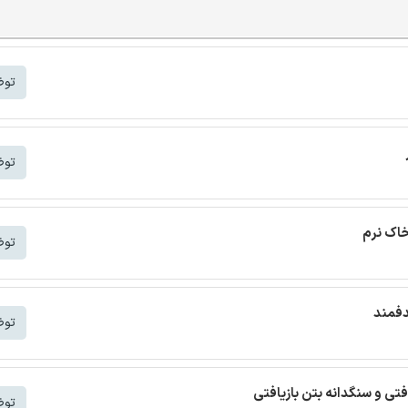
توض
توض
خاک نرم
توض
دفمند
توض
افتی و سنگدانه بتن بازیافتی
توض