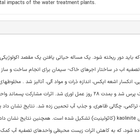
al impacts of the water treatment plants.
که باید دور ریخته شود. یک مساله حیاتی یافتن یک مقصد اکولوژیکی 
د تصفیه اب در ساختار اجرهای خاک- سیمان برای انجام ساخت و ساز
، انکسار اشعه ایکس، اندازه ذرات و مواد آلی، آنالیز شد . مخلوطها
-خاک محتوی تا 5% وزنی از پسماند بعنوان جزئی از مولفه ی خاک پرس شد و بمدت 28 روز عمل اوری شد. اثرات م
تراکمی، چگالی ظاهری، و جذب آب تحمین زده شد. نتایج نشان داد پ
تصفیه اب، یک ماده پلاستیک است که عمدتاً از ذرات سنگ معدنی kaolinite (کائولینیت) تشکیل شده است. همچنین نتا
فاده شود، که به کاهش اثرات زیست محیطی واحدهای تصفیه آب کمک 