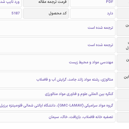
PDF
فرمت ترجمه مقاله
ورد تایپ شد
دارد
کد محصول
5187
ن
ترجمه شده است
ترجمه شده است
ل
ن
مهندسی مواد و محیط زیست
این
متالوژی، رشته مواد زائد جامد، گرایش آب و فاضلاب
کنگره بین المللی علوم و فناوری مواد متالورژی
گروه مواد سرامیکی (GMC-LAMAV)، دانشگاه ایالتی شمالی فلومیننزه برزیل
تصفیه خانه فاضلاب، بازیافت، خاک، سیمان