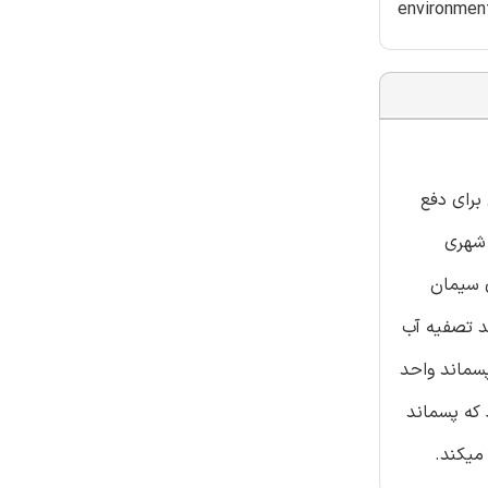
environment
برای دفع
 شهری
ی سیمان
شارکت پسماند واحد تصفیه آب
سماند واحد
یج نشان داد که پسماند
میکند.