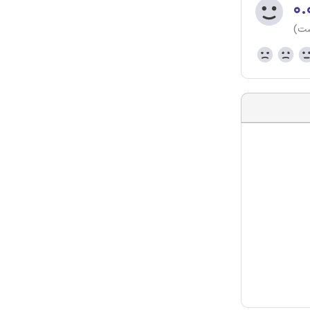
۰.
ست)