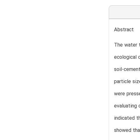
Abstract
The water t
ecological 
soil-cement
particle si
were presse
evaluating 
indicated t
showed that