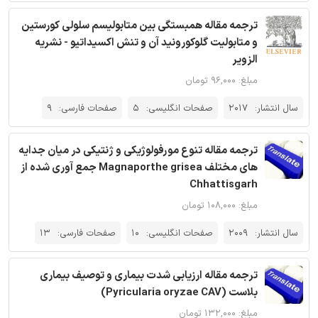
ترجمه مقاله همبستگی بین متابولیسم سلولی کورستین
و متابولیت گلوکورونید آن و تنش اکسیداتیو - نشریه
الزویر
مبلغ: ۹۶,۰۰۰ تومان
سال انتشار:
2017
صفحات انگلیسی:
5
صفحات فارسی:
9
ترجمه مقاله تنوع مورفولوژیکی و ژنتیکی در میان جدایه
های مختلف Magnaporthe grisea جمع آوری شده از
Chhattisgarh
مبلغ: ۱۰۸,۰۰۰ تومان
سال انتشار:
2009
صفحات انگلیسی:
10
صفحات فارسی:
13
ترجمه مقاله ارزیابی شدت بیماری و توصیف بیماری
بلاست (Pyricularia oryzae CAV)
مبلغ: ۱۳۲,۰۰۰ تومان